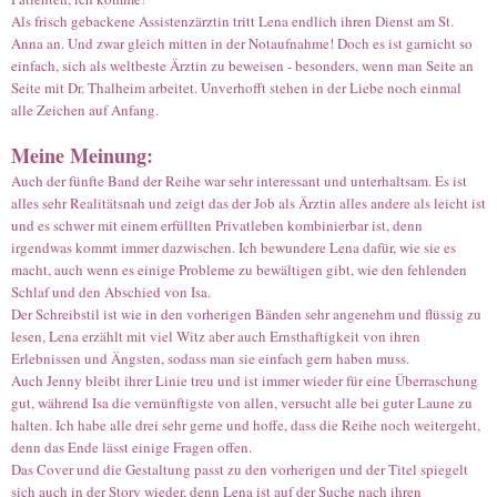
Als frisch gebackene Assistenzärztin tritt Lena endlich ihren Dienst am St.
Anna an. Und zwar gleich mitten in der Notaufnahme! Doch es ist garnicht so
einfach, sich als weltbeste Ärztin zu beweisen - besonders, wenn man Seite an
Seite mit Dr. Thalheim arbeitet. Unverhofft stehen in der Liebe noch einmal
alle Zeichen auf Anfang.
Meine Meinung:
Auch der fünfte Band der Reihe war sehr interessant und unterhaltsam. Es ist
alles sehr Realitätsnah und zeigt das der Job als Ärztin alles andere als leicht ist
und es schwer mit einem erfüllten Privatleben kombinierbar ist, denn
irgendwas kommt immer dazwischen. Ich bewundere Lena dafür, wie sie es
macht, auch wenn es einige Probleme zu bewältigen gibt, wie den fehlenden
Schlaf und den Abschied von Isa.
Der Schreibstil ist wie in den vorherigen Bänden sehr angenehm und flüssig zu
lesen, Lena erzählt mit viel Witz aber auch Ernsthaftigkeit von ihren
Erlebnissen und Ängsten, sodass man sie einfach gern haben muss.
Auch Jenny bleibt ihrer Linie treu und ist immer wieder für eine Überraschung
gut, während Isa die vernünftigste von allen, versucht alle bei guter Laune zu
halten. Ich habe alle drei sehr gerne und hoffe, dass die Reihe noch weitergeht,
denn das Ende lässt einige Fragen offen.
Das Cover und die Gestaltung passt zu den vorherigen und der Titel spiegelt
sich auch in der Story wieder, denn Lena ist auf der Suche nach ihren