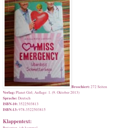
Broschiert:
272 Seiten
Verlag:
Planet Girl; Auflage: 1. (9. Oktober 2013)
Sprache:
Deutsch
ISBN-10:
3522503813
ISBN-13:
978-3522503815
Klappentext:
Patienten, ich komme!